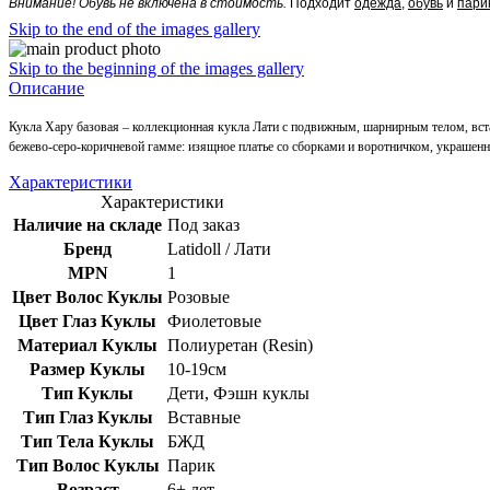
Внимание! Обувь не включена в стоимость.
Подходит
одежда
,
обувь
и
пари
Skip to the end of the images gallery
Skip to the beginning of the images gallery
Описание
Кукла Хару базовая – коллекционная кукла Лати с подвижным, шарнирным телом, вс
бежево-серо-коричневой гамме: изящное платье со сборками и воротничком, украшенн
Характеристики
Характеристики
Наличие на складе
Под заказ
Бренд
Latidoll / Лати
MPN
1
Цвет Волос Куклы
Розовые
Цвет Глаз Куклы
Фиолетовые
Материал Куклы
Полиуретан (Resin)
Размер Куклы
10-19см
Тип Куклы
Дети, Фэшн куклы
Тип Глаз Куклы
Вставные
Тип Тела Куклы
БЖД
Тип Волос Куклы
Парик
Возраст
6+ лет