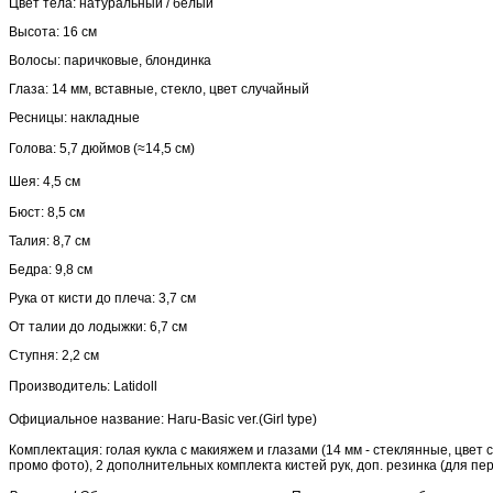
Цвет тела: натуральный / белый
Высота: 16 см
Волосы: паричковые, блондинка
Глаза: 14 мм, вставные, стекло, цвет случайный
Ресницы: накладные
Голова: 5,7 дюймов (≈14,5 см)
Шея: 4,5 см
Бюст: 8,5 см
Талия: 8,7 см
Бедра: 9,8 см
Рука от кисти до плеча: 3,7 см
От талии до лодыжки: 6,7 см
Ступня: 2,2 см
Производитель: Latidoll
Официальное название:
Haru-Basic ver.(Girl type)
Комплектация:
голая кукла с макияжем и глазами (14 мм - стеклянные, цвет
промо фото), 2 дополнительных комплекта кистей рук, доп. резинка (для пе