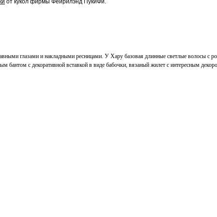
ки
от кукол фирмы Фейрилэнд ПукиФи.
тавными глазами и накладными ресницами. У Хару базовая длинные светлые волосы с 
ым бантом с декоративной вставкой в виде бабочки, вязаный жилет с интересным декор