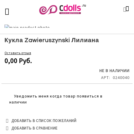
SKIP
К
TOGGLE NAV
П
TO
CONTENT
Skip
to
Skip
the
to
Кукла Zawieruszynski Лилиана
end
the
of
beginning
Оставить отзыв
the
of
0,00 Руб.
images
the
gallery
images
НЕ В НАЛИЧИИ
gallery
АРТ
0240040
Уведомить меня когда товар появиться в
наличии
ДОБАВИТЬ В СПИСОК ПОЖЕЛАНИЙ
ДОБАВИТЬ В СРАВНЕНИЕ