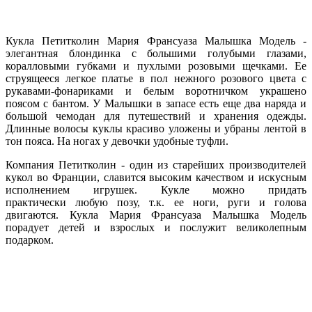
Кукла Петитколин Мария Франсуаза Малышка Модель -
элегантная блондинка с большими голубыми глазами,
коралловыми губками и пухлыми розовыми щечками. Ее
с
труящееся легкое платье в пол нежного розового цвета с
рукавами-фонариками и белым воротничком украшено
поясом с бантом. У Малышки в запасе есть еще два наряда и
большой чемодан для путешествий и хранения одежды.
Длинные волосы куклы красиво уложены и убраны лентой в
тон пояса. На ногах у девочки удобные туфли.
Компания Петитколин - один из старейших производителей
кукол во Франции, славится высоким качеством и искусным
исполнением игрушек.
Кукле
можно придать
практически
любую позу, т.к. ее ноги, руги и голова
двигаются.
Кукла
Мария Франсуаза Малышка Модель
порадует детей и взрослых и послужит великолепным
подарком
.