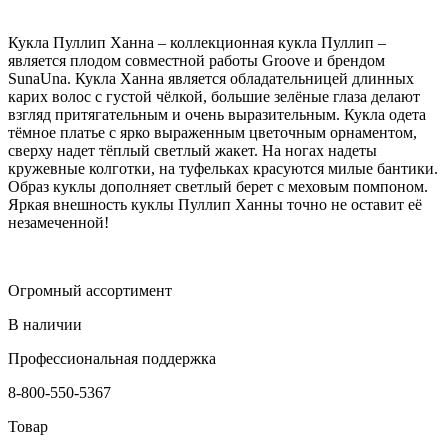
Кукла Пуллип Ханна – коллекционная кукла Пуллип –
является плодом совместной работы Groove и брендом
SunaUna. Кукла Ханна является обладательницей длинных
карих волос с густой чёлкой, большие зелёные глаза делают
взгляд притягательным и очень выразительным. Кукла одета
тёмное платье с ярко выраженным цветочным орнаментом,
сверху надет тёплый светлый жакет. На ногах надеты
кружевные колготки, на туфельках красуются милые бантики.
Образ куклы дополняет светлый берет с меховым помпоном.
Яркая внешность куклы Пуллип Ханны точно не оставит её
незамеченной!
Огромный ассортимент
В наличии
Профессиональная поддержка
8-800-550-5367
Товар