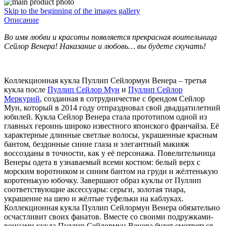
Skip to the beginning of the images gallery
Описание
Во имя любви и красоты
появляется прекрасная воительница
Сейлор Венера! Наказание и любовь… вы будете скучать!
Коллекционная кукла Пуллип Сейлормун Венера – третья
кукла после
Пуллип Сейлор Мун
и
Пуллип Сейлор
Меркурий
, созданная в сотрудничестве с брендом Сейлор
Мун, который в 2014 году отпраздновал свой двадцатилетний
юбилей. Кукла Сейлор Венера стала прототипом одной из
главных героинь широко известного японского франчайза. Её
характерные длинные светлые волосы, украшенные красным
бантом, бездонные синие глаза и элегантный макияж
воссозданы в точности, как у её персонажа. Повелительница
Венеры одета в узнаваемый всеми костюм: белый верх с
морским воротником и синим бантом на груди и жёлтенькую
коротенькую юбочку. Завершают образ куклы от Пуллип
соответствующие аксессуары: серьги, золотая тиара,
украшение на шею и жёлтые туфельки на каблуках.
Коллекционная кукла Пуллип Сейлормун Венера обязательно
осчастливит своих фанатов. Вместе со своими подружками-
воинами кукла Пуллип Сейлормун Венера будет смотреться