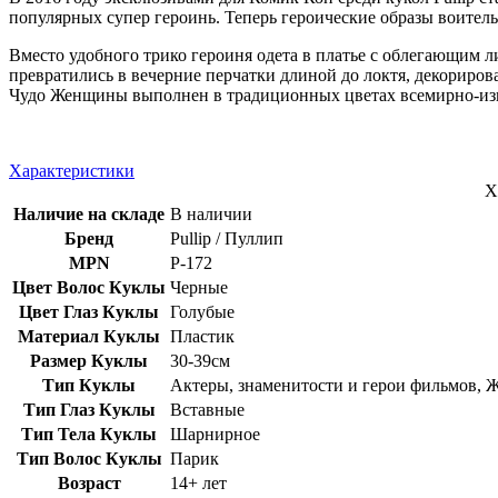
популярных супер героинь.
Теперь героические образы воител
Вместо удобного трико героиня одета в платье с облегающим
превратились в вечерние перчатки длиной до локтя, декориров
Чудо Женщины выполнен в традиционных цветах всемирно-изве
Характеристики
Х
Наличие на складе
В наличии
Бренд
Pullip / Пуллип
MPN
P-172
Цвет Волос Куклы
Черные
Цвет Глаз Куклы
Голубые
Материал Куклы
Пластик
Размер Куклы
30-39см
Тип Куклы
Актеры, знаменитости и герои фильмов, 
Тип Глаз Куклы
Вставные
Тип Тела Куклы
Шарнирное
Тип Волос Куклы
Парик
Возраст
14+ лет