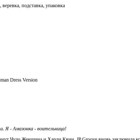
 веревка, подставка, упаковка
man Dress Version
а. Я - Амазонка - воительница!
станут Чудо Женщина и Харли Квин. JP Groove вновь заключила 