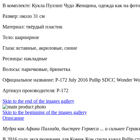
В комплекте: Кукла Пуллип Чудо Женщина, одежда как на фото,
Размер: около 31 см
Материал: твёрдый пластик
Тело: шарнирное
Глаза: вставные, акриловые, синие
Ресницы: накладные
Волосы: паричковые, брюнетка
Официальное название: P-172 July 2016 Pullip SDCC Wonder Wo
Артикул производителя: P-172
Skip to the end of the images gallery
Skip to the beginning of the images gallery
Описание
Мудра как Афина Паллада, быстрее Гермеса ... и сильнее Геракл
В 2016 году эксклюзивами для Комик Кон среди кукол Pullip 