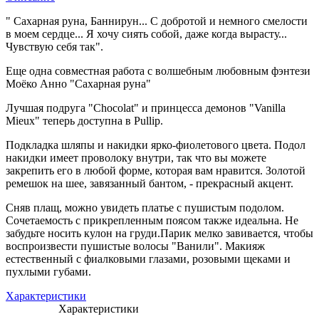
" Сахарная руна, Баннирун... С добротой и немного смелости
в моем сердце... Я хочу сиять собой, даже когда вырасту...
Чувствую себя так".
Еще одна совместная работа с волшебным любовным фэнтези
Моёко Анно "Сахарная руна"
Лучшая подруга "Chocolat" и принцесса демонов "Vanilla
Mieux" теперь доступна в Pullip.
Подкладка шляпы и накидки ярко-фиолетового цвета. Подол
накидки имеет проволоку внутри, так что вы можете
закрепить его в любой форме, которая вам нравится. Золотой
ремешок на шее, завязанный бантом, - прекрасный акцент.
Сняв плащ, можно увидеть платье с пушистым подолом.
Сочетаемость с прикрепленным поясом также идеальна. Не
забудьте носить кулон на груди.Парик мелко завивается, чтобы
воспроизвести пушистые волосы "Ванили". Макияж
естественный с фиалковыми глазами, розовыми щеками и
пухлыми губами.
Характеристики
Характеристики