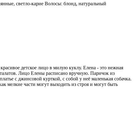
клянные, светло-карие Волосы: блонд, натуральный
 красивое детское лицо в милую куклу. Елена - это нежная
з фталатов. Лицо Елены расписано вручную. Паричок из
латье с джинсовой курткой, с собой у неё маленькая собачка.
как мелкие части могут выходить из строя и могут быть