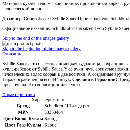
Материал куклы: тело мягконабивное, проволочный каркас; рук
человеческий волос
Дизайнер: Сибил Зауэр / Sybille Sauer Производитель: Schildkro
Официальное название: Schildkrot Elena sitzend von Sybille Sau
Skip to the end of the images gallery
Skip to the beginning of the images gallery
Описание
Sybille Sauer - это известная немецкая художница, сохранивша
кукла-ребенок от Sybille Sauer. У её руки, чуть согнутые нож
человеческих волос собран в две косички. А созданные вручную
Тираж ограничен, всего 444 штук.
Сделано в Германии!
Предуп
проглочены. Это коллекционная кукла.
Характеристики
Характеристики
Бренд
Schildkrot / Шильдкрет
MPN
33353464
Цвет Волос Куклы
Блонд
Цвет Глаз Куклы
Карие