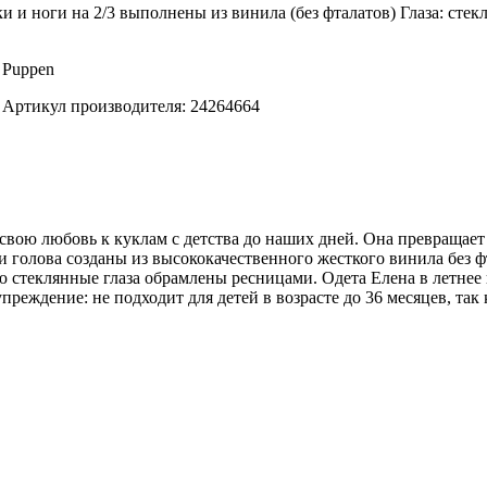
и и ноги на 2/3 выполнены из винила (без фталатов) Глаза: сте
t Puppen
er Артикул производителя: 24264664
я свою любовь к куклам с детства до наших дней. Она превращает
ки и голова созданы из высококачественного жесткого винила бе
 стеклянные глаза обрамлены ресницами. Одета Елена в летнее п
реждение: не подходит для детей в возрасте до 36 месяцев, так 