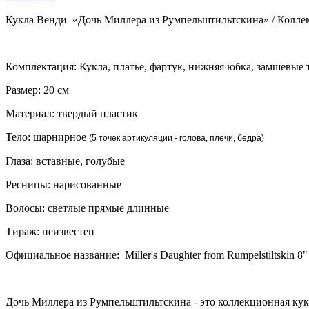
Кукла Венди «Дочь Миллера из Румпельштильтскина» / Колле
Комплектация: Кукла, платье, фартук, нижняя юбка, замшевые 
Размер: 20 см
Материал: твердый пластик
Тело: шарнирное
(5 точек артикуляции - голова, плечи, бедра)
Глаза: вставные, голубые
Ресницы: нарисованные
Волосы: светлые прямые длинные
Тираж: неизвестен
Официальное название: Мiller's Daughter from Rumpelstiltskin 8" D
Дочь Миллера из Румпельштильтскина - это коллекционная ку