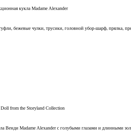
кционная кукла Madame Alexander
туфли, бежевые чулки, трусики, головной убор-шарф, прялка, пря
oll from the Storyland Collection
кла Венди Madame Alexander с голубыми глазами и длинными зо