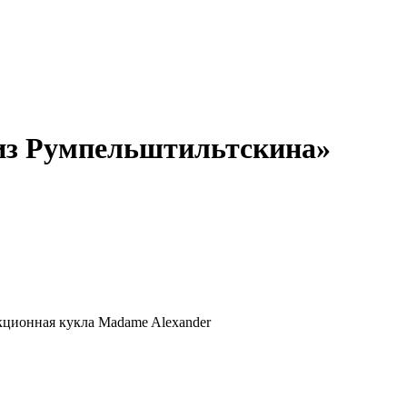
из Румпельштильтскина»
кционная кукла Madame Alexander