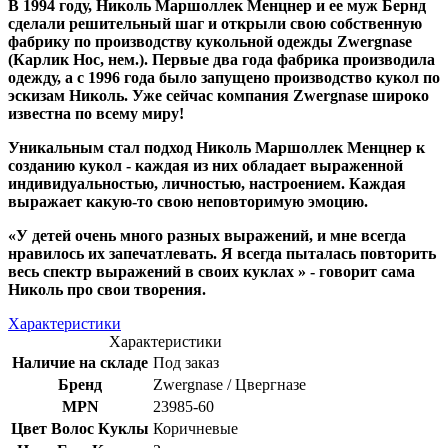
В 1994 году, Николь Маршоллек Менцнер и ее муж Бернд
сделали решительный шаг и открыли свою собственную
фабрику по производству кукольной одежды Zwergnase
(Карлик Нос, нем.). Первые два года фабрика производила
одежду, а с 1996 года было запущено производство кукол по
эскизам Николь. Уже сейчас компания Zwergnase широко
известна по всему миру!
Уникальным стал подход Николь Маршоллек Менцнер к
созданию кукол - каждая из них обладает выраженной
индивидуальностью, личностью, настроением. Каждая
выражает какую-то свою неповторимую эмоцию.
«У детей очень много разных выражений, и мне всегда
нравилось их запечатлевать. Я всегда пыталась повторить
весь спектр выражений в своих куклах » - говорит сама
Николь про свои творения.
Характеристики
Характеристики
Наличие на складе
Под заказ
Бренд
Zwergnase / Цвергназе
MPN
23985-60
Цвет Волос Куклы
Коричневые