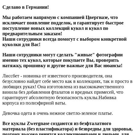
Сделано в Германии!
Мы работаем напрямую с компанией Цвергназе, что
исключает появление подделок, и гарантирует быстрое
поступление новых коллекций кукол и кукол по
предварительным заказам!
Наши сотрудники всегда помогут с выбором конкретной
куколки для Вас!
Наши сотрудники могут сделать "живые" фотографии
именно тех кукол, которые покупаете Вы, проверить
натяжку, прошивку и другие важные для Вас нюансы!
Лиссбет - новинка от известного производителя, она
безусловно найдет себе место как в коллекциях, так и просто в
любящих руках! Она изготовлена из высококачественного
винила без добавления фталатов и вредных примесей, что
гарантирует абсолютную безопасность куклы.Набивка
корпуса из полиэфирной ваты.
Девочка одета в очень нежное светло-зеленое платье.
Все куклы Zwergnase создаются из безфталатного
материала (без пластификатора) и безвредны для здоровья,
поэтому высоко ценится коллекционерами и людьми, для