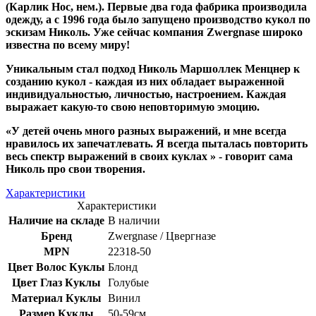
(Карлик Нос, нем.). Первые два года фабрика производила
одежду, а с 1996 года было запущено производство кукол по
эскизам Николь. Уже сейчас компания Zwergnase широко
известна по всему миру!
Уникальным стал подход Николь Маршоллек Менцнер к
созданию кукол - каждая из них обладает выраженной
индивидуальностью, личностью, настроением. Каждая
выражает какую-то свою неповторимую эмоцию.
«У детей очень много разных выражений, и мне всегда
нравилось их запечатлевать. Я всегда пыталась повторить
весь спектр выражений в своих куклах » - говорит сама
Николь про свои творения.
Характеристики
Характеристики
Наличие на складе
В наличии
Бренд
Zwergnase / Цвергназе
MPN
22318-50
Цвет Волос Куклы
Блонд
Цвет Глаз Куклы
Голубые
Материал Куклы
Винил
Размер Куклы
50-59см