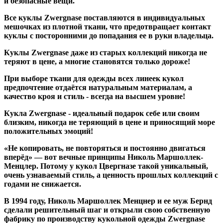
и безопасные вещи.
Все куклы Zwergnase поставляются в индивидуальных
мешочках из плотной ткани, что предотвращает контакт
куклы с посторонними до попадания ее в руки владельца.
Куклы Zwergnase даже из старых коллекций никогда не
теряют в цене, а многие становятся только дороже!
При выборе ткани для одежды всех линеек кукол
предпочтение отдаётся натуральным материалам, а
качество кроя и стиль - всегда на высшем уровне!
Кукла Zwergnase - идеальный подарок себе или своим
близким, никогда не теряющий в цене и приносящий море
положительных эмоций!
«Не копировать, не повторяться и постоянно двигаться
вперёд» — вот вечные принципы Николь Маршоллек-
Менцлер. Потому у кукол Цвергназе такой уникальный,
очень узнаваемый стиль, а ценность прошлых коллекций с
годами не снижается.
В 1994 году, Николь Маршоллек Менцнер и ее муж Бернд
сделали решительный шаг и открыли свою собственную
фабрику по производству кукольной одежды Zwergnase