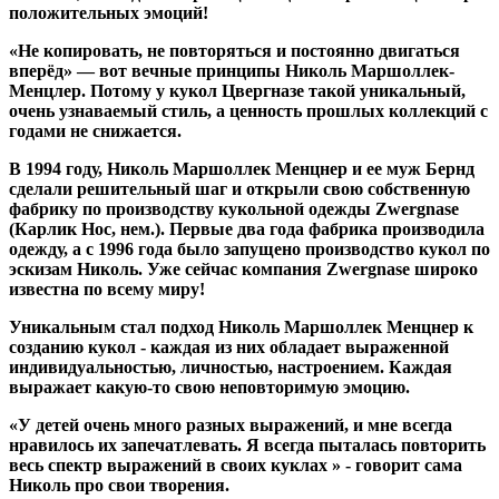
положительных эмоций!
«Не копировать, не повторяться и постоянно двигаться
вперёд» — вот вечные принципы Николь Маршоллек-
Менцлер. Потому у кукол Цвергназе такой уникальный,
очень узнаваемый стиль, а ценность прошлых коллекций с
годами не снижается.
В 1994 году, Николь Маршоллек Менцнер и ее муж Бернд
сделали решительный шаг и открыли свою собственную
фабрику по производству кукольной одежды Zwergnase
(Карлик Нос, нем.). Первые два года фабрика производила
одежду, а с 1996 года было запущено производство кукол по
эскизам Николь. Уже сейчас компания Zwergnase широко
известна по всему миру!
Уникальным стал подход Николь Маршоллек Менцнер к
созданию кукол - каждая из них обладает выраженной
индивидуальностью, личностью, настроением. Каждая
выражает какую-то свою неповторимую эмоцию.
«У детей очень много разных выражений, и мне всегда
нравилось их запечатлевать. Я всегда пыталась повторить
весь спектр выражений в своих куклах » - говорит сама
Николь про свои творения.