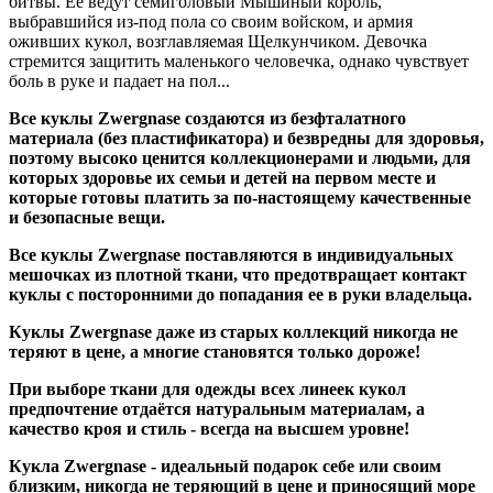
битвы. Её ведут семиголовый Мышиный король,
выбравшийся из-под пола со своим войском, и армия
оживших кукол, возглавляемая Щелкунчиком. Девочка
стремится защитить маленького человечка, однако чувствует
боль в руке и падает на пол...
Все куклы Zwergnase создаются из безфталатного
материала (без пластификатора) и безвредны для здоровья,
поэтому высоко ценится коллекционерами и людьми, для
которых здоровье их семьи и детей на первом месте и
которые готовы платить за по-настоящему качественные
и безопасные вещи.
Все куклы Zwergnase поставляются в индивидуальных
мешочках из плотной ткани, что предотвращает контакт
куклы с посторонними до попадания ее в руки владельца.
Куклы Zwergnase даже из старых коллекций никогда не
теряют в цене, а многие становятся только дороже!
При выборе ткани для одежды всех линеек кукол
предпочтение отдаётся натуральным материалам, а
качество кроя и стиль - всегда на высшем уровне!
Кукла Zwergnase - идеальный подарок себе или своим
близким, никогда не теряющий в цене и приносящий море