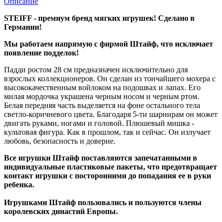
Описание
STEIFF - премиум бренд мягких игрушек! Сделано в
Германии!
Мы работаем напрямую с фирмой Штайф, что исключает
появление подделок!
Падди ростом 28 см предназначен исключительно для
взрослых коллекционеров. Он сделан из тончайшего мохера с
высококачественным войлоком на подошвах и лапах. Его
милая мордочка украшена черным носом и черным ртом.
Белая передняя часть выделяется на фоне остального тела
светло-коричневого цвета. Благодаря 5-ти шарнирам он может
двигать руками, ногами и головой. Плюшевый мишка -
культовая фигура. Как в прошлом, так и сейчас. Он излучает
любовь, безопасность и доверие.
Все игрушки Штайф поставляются запечатанными в
индивидуальные пластиковые пакеты, что предотвращает
контакт игрушки с посторонними до попадания ее в руки
ребенка.
Игрушками Штайф пользовались и пользуются члены
королевских династий Европы.