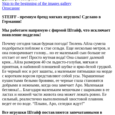
Skip to the beginning of the images gallery
Описание
STEIFF - премиум бренд мягких игрушек! Сделано в
Германии!
Мы работаем напрямую с фирмой Штайф, что исключает
появление подделок!
Почему сегодня такая бурная погода! Тюлень Айла сумела
подобраться поближе к стае сельди. Еще несколько метров, и
она поворачивает голову... но ее маленький сын больше не
отстает от нее! Просто мутная вода! Она слышит далекий
крик...Айла размером 40 см льдисто-голубая, мягкая и
приятная, в набивной плюшевой шубке и ярко-белой грудкой.
Ее черный нос и рот зашиты, а маленькие пятнышки на морде
с коротким ворсом представляют собой усы. Украшенные
пушистыми белыми бровями, ее черные глаза становятся
добрыми и нежными, когда она замечает Аро. Маленькая
беглянка!... Благодаря маленьким мешочкам с шариками в ее
ластах и нижней части живота она может лежать ровно. Ее
сильный, реалистично выполненный хвостовой плавник
ведет ее по воде. “Плыви, Аро, селедки ждут!”
Все игрушки Штайф поставляются запечатанными в