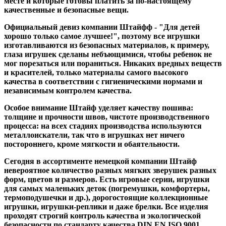
месте и которые готовы платить за по-настоящему
качественные и безопасные вещи.
Официальный девиз компании Штайфф - "Для детей
хорошо только самое лучшее!", поэтому все игрушки
изготавливаются из безопасных материалов, к примеру,
глаза игрушек сделаны небъющимися, чтобы ребенок не
мог порезаться или пораниться. Никаких вредных веществ
и красителей, только материалы самого высокого
качества в соответствии с гигиеническими нормами и
независимым контролем качества.
Особое внимание Штайф уделяет качеству пошива:
толщине и прочности швов, чистоте производственного
процесса: на всех стадиях производства используются
металлоискатели, так что в игрушках нет ничего
постороннего, кроме мягкости и обаятельности.
Сегодня в ассортименте немецкой компании Штайф
невероятное количество разных мягких зверушек разных
форм, цветов и размеров. Есть игровые серии, игрушки
для самых маленьких деток (погремушки, комфортеры,
термоподушечки и др.), дорогостоящие коллекционные
игрушки, игрушки-реплики и даже брелки. Все изделия
проходят строгий контроль качества и экологической
безопасности по стандарту качества DIN EN ISO 9001.