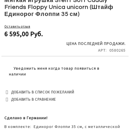
Мягкая игрушка Steiff Soft Cuddly
the
Friends Floppy Unica unicorn (Штайф
beginning
Единорог Флоппи 35 см)
of
the
Оставить отзыв
images
6 595,00 Руб.
gallery
ЦЕНА ПОСЛЕДНЕЙ ПРОДАЖИ.
АРТ
0580265
Уведомить меня когда товар появиться в
наличии
ДОБАВИТЬ В СПИСОК ПОЖЕЛАНИЙ
ДОБАВИТЬ В СРАВНЕНИЕ
Сделано в Германии!
В комплекте: Единорог Флоппи 35 см, с металлической