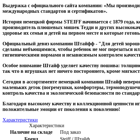
Выдержка с официального сайта компании: «Мы производим
международных стандартов и сертификатов».
История немецкой фирмы STEIFF начинается с 1879 года, 
производитель плюшевых мишек Тедди и других высококач
здоровье их семьи и детей на первом месте и которые гото
Официальный девиз компании Штайфф - "Для детей хорошо т
сделаны небъющимися, чтобы ребенок не мог порезаться ил
гигиеническими нормами и независимым контролем качест
Особое внимание Штайф уделяет качеству пошива: толщине 
так что в игрушках нет ничего постороннего, кроме мягкост
Сегодня в ассортименте немецкой компании Штайф невероя
маленьких деток (погремушки, комфортеры, термоподушечки
контроль качества и экологической безопасности по стандар
Благодаря высокому качеству и коллекционной ценности игр
положительные эмоции от поколения к поколению!
Характеристики
Характеристики
Наличие на складе
Под заказ
Бренд
Steiff / Штайф