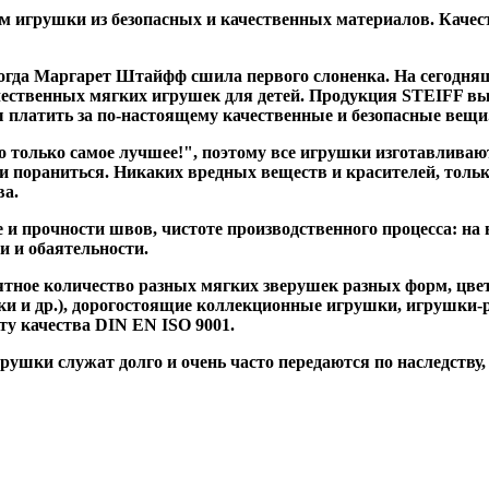
 игрушки из безопасных и качественных материалов. Качес
когда Маргарет Штайфф сшила первого слоненка. На сегодн
ественных мягких игрушек для детей. Продукция STEIFF вы
вы платить за по-настоящему качественные и безопасные вещи
олько самое лучшее!", поэтому все игрушки изготавливаютс
и пораниться. Никаких вредных веществ и красителей, тольк
ва.
и прочности швов, чистоте производственного процесса: на 
и и обаятельности.
тное количество разных мягких зверушек разных форм, цвет
 и др.), дорогостоящие коллекционные игрушки, игрушки-ре
ту качества DIN EN ISO 9001.
ушки служат долго и очень часто передаются по наследству, 