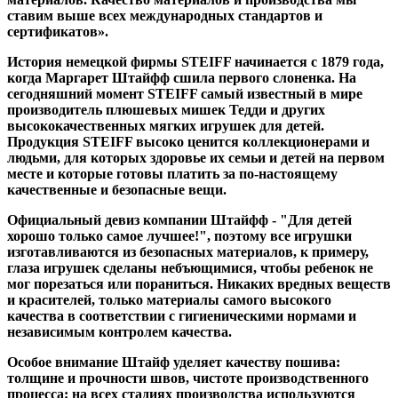
ставим выше всех международных стандартов и
сертификатов».
История немецкой фирмы STEIFF начинается с 1879 года,
когда Маргарет Штайфф сшила первого слоненка. На
сегодняшний момент STEIFF самый известный в мире
производитель плюшевых мишек Тедди и других
высококачественных мягких игрушек для детей.
Продукция STEIFF высоко ценится коллекционерами и
людьми, для которых здоровье их семьи и детей на первом
месте и которые готовы платить за по-настоящему
качественные и безопасные вещи.
Официальный девиз компании Штайфф - "Для детей
хорошо только самое лучшее!", поэтому все игрушки
изготавливаются из безопасных материалов, к примеру,
глаза игрушек сделаны небъющимися, чтобы ребенок не
мог порезаться или пораниться. Никаких вредных веществ
и красителей, только материалы самого высокого
качества в соответствии с гигиеническими нормами и
независимым контролем качества.
Особое внимание Штайф уделяет качеству пошива:
толщине и прочности швов, чистоте производственного
процесса: на всех стадиях производства используются