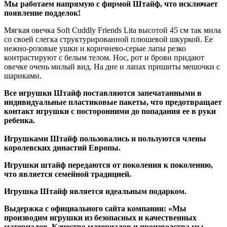
Мы работаем напрямую с фирмой Штайф, что исключает
появление подделок!
Мягкая овечка Soft Cuddly Friends Lita высотой 45 см так мила
со своей слегка структурированной плюшевой шкуркой. Ее
нежно-розовые ушки и коричнево-серые лапы резко
контрастируют с белым телом. Нос, рот и брови придают
овечке очень милый вид. На дне и лапах пришиты мешочки с
шариками.
Все игрушки Штайф поставляются запечатанными в
индивидуальные пластиковые пакеты, что предотвращает
контакт игрушки с посторонними до попадания ее в руки
ребенка.
Игрушками Штайф пользовались и пользуются члены
королевских династий Европы.
Игрушки штайф передаются от поколения к поколению,
что является семейной традицией.
Игрушка Штайф является идеальным подарком.
Выдержка с официального сайта компании: «Мы
производим игрушки из безопасных и качественных
материалов. Качество материалов и производства мы