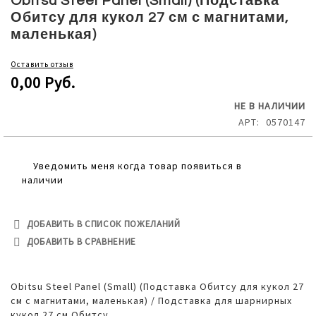
Obitsu Steel Panel (Small) (Подставка
the
Обитсу для кукол 27 см с магнитами,
beginning
маленькая)
of
the
Оставить отзыв
images
0,00 Руб.
gallery
НЕ В НАЛИЧИИ
АРТ
0570147
Уведомить меня когда товар появиться в
наличии
ДОБАВИТЬ В СПИСОК ПОЖЕЛАНИЙ
ДОБАВИТЬ В СРАВНЕНИЕ
Obitsu Steel Panel (Small) (Подставка Обитсу для кукол 27
см с магнитами, маленькая) / Подставка для шарнирных
кукол 27 см Обитсу