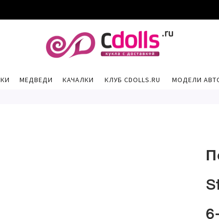
РКИ
МЕДВЕДИ
КАЧАЛКИ
КЛУБ CDOLLS.RU
МОДЕЛИ АВТ
П
S
6