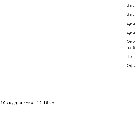
Выс
Выс
Диа
Диа
Окр
на 6
Под
Офи
10 см, для кукол 12-16 см)