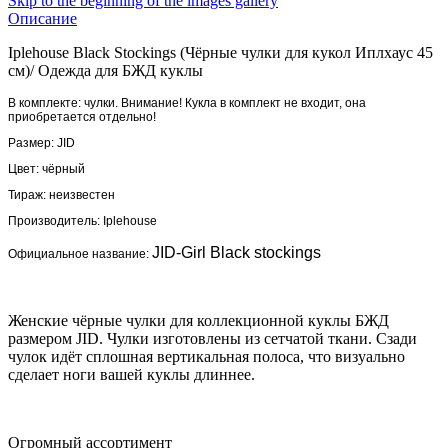
Skip to the beginning of the images gallery
Описание
Iplehouse Black Stockings (Чёрные чулки для кукол Иплхаус 45
см)
/
Одежда для БЖД куклы
В комплекте: чулки. Внимание! Кукла в комплект не входит, она
приобретается отдельно!
Размер: JID
Цвет: чёрный
Тираж: неизвестен
Производитель:
Iplehouse
JID-Girl Black stockings
Официальное название:
Женские чёрные чулки для коллекционной куклы БЖД
размером JID . Чулки изготовлены из сетчатой ткани. Сзади
чулок идёт сплошная вертикальная полоса, что визуально
сделает ноги вашей куклы длиннее.
Огромный ассортимент