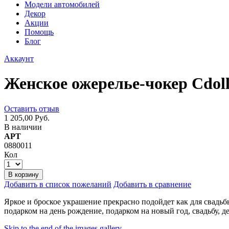
Модели автомобилей
Декор
Акции
Помощь
Блог
Аккаунт
Женское ожерелье-чокер Cdol
Оставить отзыв
1 205,00 Руб.
В наличии
АРТ
0880011
Кол
В корзину
Добавить в список пожеланий
Добавить в сравнение
Яркое и броское украшение прекрасно подойдет как для свадьб
подарком на день рождение, подарком на новый год, свадьбу, де
Skip to the end of the images gallery