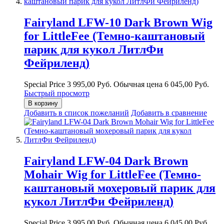
Fairyland LFW-10 Dark Brown Wig
for LittleFee (Темно-каштановый
парик для кукол ЛитлФи
Фейриленд)
Special Price
3 995,00 Руб.
Обычная цена
6 045,00 Руб.
Быстрый просмотр
В корзину
Добавить в список пожеланий
Добавить в сравнение
Fairyland LFW-04 Dark Brown
Mohair Wig for LittleFee (Темно-
каштановый мохеровый парик для
кукол ЛитлФи Фейриленд)
Special Price
3 995,00 Руб.
Обычная цена
6 045,00 Руб.