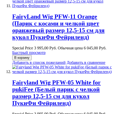
FairyLand Wig PFW-11 Orange
(Парик с косами и челкой цвет
оранжевый размер 12,5-15 см для
кукол ПукиФи Фейриленд)
Special Price
3 995,00 Руб.
Обычная цена
6 045,00 Руб.
Быстрый просмотр
В корзину
Добавить в список пожеланий
Добавить в сравнение
Fairyland Wig PFW-05 White for
pukiFee (Белый парик с челкой
размер 12,5-15 см для кукол
ПукиФи Фейриленд)
Special Price
3 995,00 Руб.
Обычная цена
6 045,00 Руб.