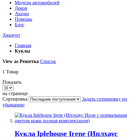
Модели автомобилей
Декор
Акции
Помощь
Блог
Аккаунт
Главная
Куклы
View as
Решетка
Список
1
Товар
Показать
на странице
Сортировка
Задать сотрировку по
убыванию
Кукла Iplehouse Irene (Иплхаус