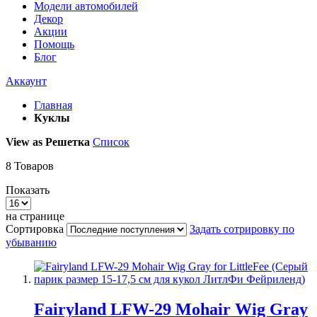
Модели автомобилей
Декор
Акции
Помощь
Блог
Аккаунт
Главная
Куклы
View as
Решетка
Список
8
Товаров
Показать
на странице
Сортировка
Задать сотрировку по
убыванию
Fairyland LFW-29 Mohair Wig Gray