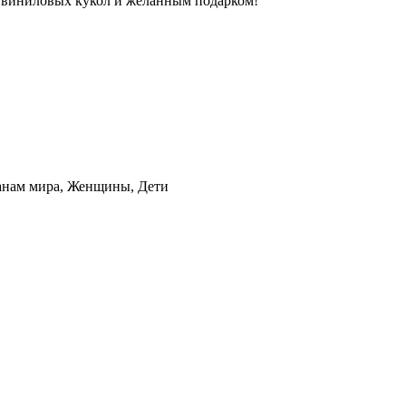
 виниловых кукол и желанным подарком!
анам мира, Женщины, Дети