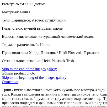
Размер: 26 см / 10,5 дюйма
Материал: винил
Тело: шарнирное, 9 точек артикуляции
Глаза: стекло ручной выдувки, карие
Волосы: каштановые, натуральный человеческий волос
Тираж ограниченный: 10 шт.
Производитель: Хайди Плюсцок / Heidi Plusczok, Германия
Официальное название: Heidi Plusczok Trish
Skip to the end of the images gallery
Skip to the beginning of the images gallery
Описание
Триш - кукла известного немецкого кукольного мастера Хайди 
года. Кукла выполнена из винила и имеет шарнирное тело, бла
карие глаза, нежный румянец и задумчивое выражение лица. Тр
прекрасно подходит к джинсам-клёш с аппликациями в виде цв