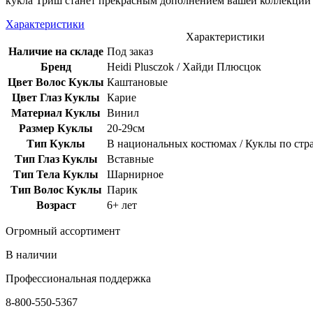
кукла Триш станет прекрасным дополнением вашей коллекции
Характеристики
Характеристики
Наличие на складе
Под заказ
Бренд
Heidi Plusczok / Хайди Плюсцок
Цвет Волос Куклы
Каштановые
Цвет Глаз Куклы
Карие
Материал Куклы
Винил
Размер Куклы
20-29см
Тип Куклы
В национальных костюмах / Куклы по стр
Тип Глаз Куклы
Вставные
Тип Тела Куклы
Шарнирное
Тип Волос Куклы
Парик
Возраст
6+ лет
Огромный ассортимент
В наличии
Профессиональная поддержка
8-800-550-5367