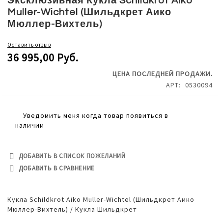
Эксклюзивная Кукла Schildkrot Aiko
the
Muller-Wichtel (Шильдкрет Аико
beginning
Мюллер-Вихтель)
of
the
Оставить отзыв
images
36 995,00 Руб.
gallery
ЦЕНА ПОСЛЕДНЕЙ ПРОДАЖИ.
АРТ
0530094
Уведомить меня когда товар появиться в
наличии
ДОБАВИТЬ В СПИСОК ПОЖЕЛАНИЙ
ДОБАВИТЬ В СРАВНЕНИЕ
Кукла Schildkrot Aiko Muller-Wichtel (Шильдкрет Аико
Мюллер-Вихтель) / Кукла Шильдкрет