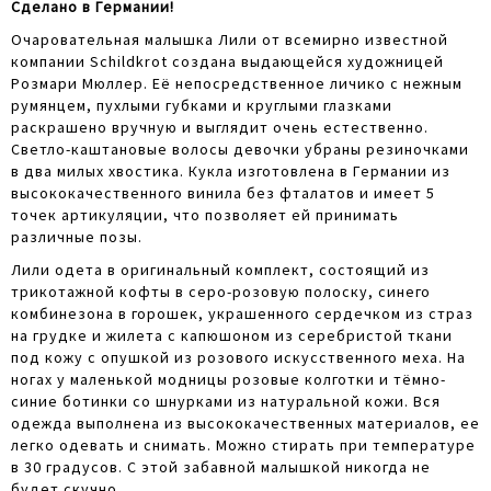
Сделано в Германии!
Очаровательная малышка Лили от всемирно известной
компании Schildkrot создана выдающейся художницей
Розмари Мюллер. Её непосредственное личико с нежным
румянцем, пухлыми губками и круглыми глазками
раскрашено вручную и выглядит очень естественно.
Светло-каштановые волосы девочки убраны резиночками
в два милых хвостика. Кукла изготовлена в Германии из
высококачественного винила без фталатов и имеет 5
точек артикуляции, что позволяет ей принимать
различные позы.
Лили одета в оригинальный комплект, состоящий из
трикотажной кофты в серо-розовую полоску, синего
комбинезона в горошек, украшенного сердечком из страз
на грудке и жилета с капюшоном из серебристой ткани
под кожу с опушкой из розового искусственного меха. На
ногах у маленькой модницы розовые колготки и тёмно-
синие ботинки со шнурками из натуральной кожи. Вся
одежда выполнена из высококачественных материалов, ее
легко одевать и снимать. Можно стирать при температуре
в 30 градусов. С этой забавной малышкой никогда не
будет скучно.