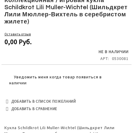
Коллекционная / игровая кукла
the
Schildkrot Lili Muller-Wichtel (Шильдкрет
beginning
Лили Мюллер-Вихтель в серебристом
of
жилете)
the
images
Оставить отзыв
gallery
0,00 Руб.
НЕ В НАЛИЧИИ
АРТ
0530081
Уведомить меня когда товар появиться в
наличии
ДОБАВИТЬ В СПИСОК ПОЖЕЛАНИЙ
ДОБАВИТЬ В СРАВНЕНИЕ
Кукла Schildkrot Lili Muller-Wichtel (Шильдкрет Лили