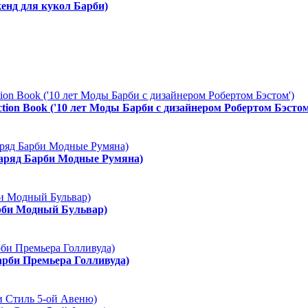
енд для кукол Барби)
ction Book ('10 лет Моды Барби с дизайнером Робертом Бэстом
Наряд Барби Модные Румяна)
арби Модный Бульвар)
арби Премьера Голливуда)