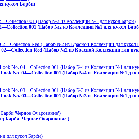
ля кукол Барби)
02—Collection 001 (Набор №2 из Коллекции №1 для кукол Барб
. 02—Collection Red (Набор №2 из Красной Коллекции для кук
es Look No. 04—Collection 001 (Набор №4 из Коллекции №1 для
es Look No. 03—Collection 001 (Набор №3 из Коллекции №1 для
ряд Барби 'Черное Очарование')