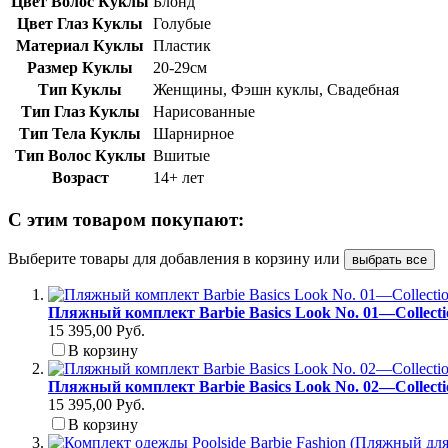
Цвет Волос Куклы
Блонд
Цвет Глаз Куклы
Голубые
Материал Куклы
Пластик
Размер Куклы
20-29см
Тип Куклы
Женщины, Фэшн куклы, Свадебная
Тип Глаз Куклы
Нарисованные
Тип Тела Куклы
Шарнирное
Тип Волос Куклы
Вшитые
Возраст
14+ лет
С этим товаром покупают:
Выберите товары для добавления в корзину или
выбрать все
Пляжный комплект Barbie Basics Look No. 01—Collect
15 395,00 Руб.
В корзину
Пляжный комплект Barbie Basics Look No. 02—Collect
15 395,00 Руб.
В корзину