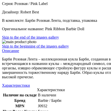
Серия: Розовая / Pink Label
Дизайнер: Robert Best
В комплекте: Барби Розовая Лента, подставка, упаковка
Оригинальное название: Pink Ribbon Barbie Doll
Skip to the end of the images gallery
Skip to the beginning of the images gallery
Описание
Барби Розовая Лента – коллекционная кукла Барби, созданная 
встречающаяся в названии куклы – международный символ, озн
органзы, изящно обрамляющее стройную фигуру куклы и расшир
завершенность торжественному наряду Барби. Образ куклы отл
высокой прическе.
Характеристики
Характеристики
Наличие на складе
В наличии
Бренд
Barbie / Барби
MPN
J0932