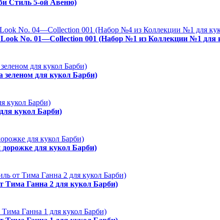
рби Стиль 5-ой Авеню)
es Look No. 01—Collection 001 (Набор №1 из Коллекции №1 для
а зеленом для кукол Барби)
 для кукол Барби)
й дорожке для кукол Барби)
от Тима Ганна 2 для кукол Барби)