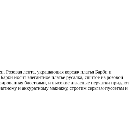
ен. Розовая лента, украшающая корсаж платья Барби и
арби носит элегантное платье русалка, сшитое из розовой
рированная блестками, и высокие атласные перчатки придают
иятному и аккуратному макияжу, строгим серьгам-пуссетам и