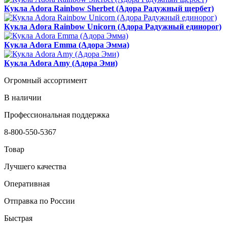
Кукла Adora Rainbow Sherbet (Адора Радужный щербет)
Кукла Adora Rainbow Unicorn (Адора Радужный единорог)
Кукла Adora Emma (Адора Эмма)
Кукла Adora Amy (Адора Эми)
Огромный ассортимент
В наличии
Профессиональная поддержка
8-800-550-5367
Товар
Лучшего качества
Оперативная
Отправка по России
Быстрая