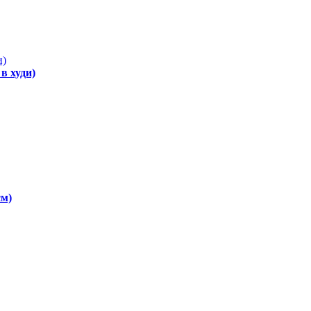
в худи)
см)