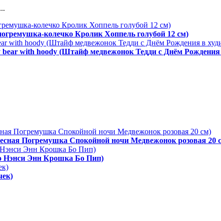
..
 погремушка-колечко Кролик Хоппель голубой 12 см)
y bear with hoody (Штайф медвежонок Тедди с Днём Рождения 
одвесная Погремушка Спокойной ночи Медвежонок розовая 20 
ро Нэнси Энн Крошка Бо Пип)
чек)