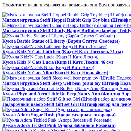
Посмотрите наши предложения, возможно они Вам понравятся.
Мягкая игрушка Steiff Hoppel Rabbit Grip Toy blue (Штайф
Мягкая игрушка Steiff Charly Happy Birthday dangling Tedd
Кукла Barbie Statue of Liberty (Барби Статуя Свободы)
Кукла Kidz N Cats Lottchen (Кидз Н Катс Лоттхен, 21 см)
Кукла Kidz N Cats Lucia (Кидз Н Катс Люсия, 46 см)
Кукла Kidz N Cats Niko (Кидз Н Катс Нико, 46 см)
Мягкая игрушка Steiff Sleep well bear pram toy (Штайф П
Кукла Phyn and Aero Little Bo Peep Nancy Ann (Фин энд Аэ
Подарочный набор Steiff Gift set Girl (Штайф набор для дево
Кукла Adora Sugar Rush (Адора сахарная лихорадка)
Кукла Adora Tickled Pink (Адора Забавный Розовый)