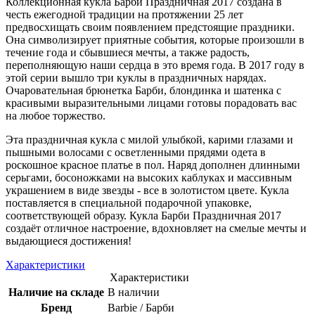
Коллекционная кукла Барби Праздничная 2017 создана в
честь ежегодной традиции на протяжении 25 лет
предвосхищать своим появлением предстоящие праздники.
Она символизирует приятные события, которые произошли в
течение года и сбывшиеся мечты, а также радость,
переполняющую наши сердца в это время года. В 2017 году в
этой серии вышло три куклы в праздничных нарядах.
Очаровательная брюнетка
Барби, блондинка и шатенка c
красивыми выразительными лицами готовы порадовать вас
на любое торжество.
Эта праздничная кукла с милой улыбкой, карими глазами и
пышными волосами с осветленными прядями одета в
роскошное красное платье в пол. Наряд дополнен длинными
серьгами, босоножками на высоких каблуках и массивным
украшением в виде звезды - все в золотистом цвете. Кукла
поставляется в специальной подарочной упаковке,
соответствующей образу. Кукла Барби Праздничная 2017
создаёт отличное настроение, вдохновляет на смелые мечты и
выдающиеся достижения!
Характеристики
Характеристики
Наличие на складе
В наличии
Бренд
Barbie / Барби