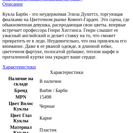
Описание
Кукла Барби - это неудержимая Элиза Дулиттл, торгующая
фиалками на Цветочном рынке Ковент-Гарден.
Это сцена, где
обыкновенная девушка, распродающая свои цветы, впервые
встречает профессора Генри Хиггинса.
Генри слышит ее
ужасный английский и делает ставку на то, что сможет
превратить ее в леди.
Неудивительно, что она привлекла его
внимание.
Даже в ее рваной одежде, в длинной юбке,
цветочном фартуке, полосатой рубашке, теплом шарфе и
приталенной куртке она украдет ваше сердце.
Характеристики
Характеристики
Наличие на
В наличии
складе
Бренд
Barbie / Барби
MPN
15498
Цвет Волос
Черные
Куклы
Цвет Глаз
Карие
Куклы
Материал
Пластик
Куклы