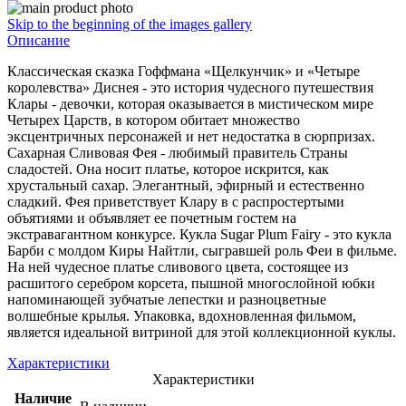
Skip to the beginning of the images gallery
Описание
Классическая сказка Гоффмана «Щелкунчик» и «Четыре
королевства» Диснея - это история чудесного путешествия
Клары - девочки, которая оказывается в мистическом мире
Четырех Царств, в котором обитает множество
эксцентричных персонажей и нет недостатка в сюрпризах.
Сахарная Сливовая Фея - любимый правитель Страны
сладостей. Она носит платье, которое искрится, как
хрустальный сахар. Элегантный, эфирный и естественно
сладкий. Фея приветствует Клару в с распростертыми
объятиями и объявляет ее почетным гостем на
экстравагантном конкурсе. Кукла Sugar Plum Fairy - это кукла
Барби с молдом Киры Найтли, сыгравшей роль Феи в фильме.
На ней чудесное платье сливового цвета, состоящее из
расшитого серебром корсета, пышной многослойной юбки
напоминающей зубчатые лепестки и разноцветные
волшебные крылья. Упаковка, вдохновленная фильмом,
является идеальной витриной для этой коллекционной куклы.
Характеристики
Характеристики
Наличие