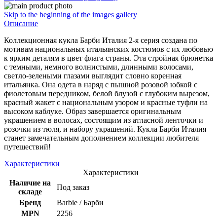
Skip to the beginning of the images gallery
Описание
Коллекционная кукла Барби Италия 2-я серия создана по
мотивам национальных итальянских костюмов с их любовью
к ярким деталям в цвет флага страны. Эта стройная брюнетка
с темными, немного волнистыми, длинными волосами,
светло-зелеными глазами выглядит словно коренная
итальянка. Она одета в наряд с пышной розовой юбкой с
фиолетовым передником, белой блузой с глубоким вырезом,
красный жакет с национальным узором и красные туфли на
высоком каблуке. Образ завершается оригинальным
украшением в волосах, состоящим из атласной ленточки и
розочки из тюля, и набору украшений. Кукла Барби Италия
станет замечательным дополнением коллекции любителя
путешествий!
Характеристики
Характеристики
Наличие на
Под заказ
складе
Бренд
Barbie / Барби
MPN
2256