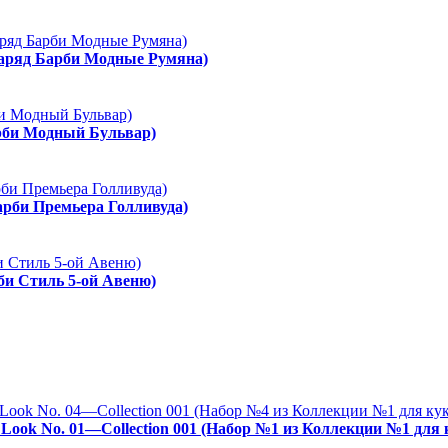
Наряд Барби Модные Румяна)
арби Модный Бульвар)
арби Премьера Голливуда)
рби Стиль 5-ой Авеню)
es Look No. 01—Collection 001 (Набор №1 из Коллекции №1 для