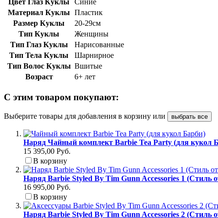
Цвет Глаз Куклы
Синие
Материал Куклы
Пластик
Размер Куклы
20-29см
Тип Куклы
Женщины
Тип Глаз Куклы
Нарисованные
Тип Тела Куклы
Шарнирное
Тип Волос Куклы
Вшитые
Возраст
6+ лет
С этим товаром покупают:
Выберите товары для добавления в корзину или
выбрать все
Наряд Чайный комплект Barbie Tea Party (для кукол 
15 395,00 Руб.
В корзину
Наряд Barbie Styled By Tim Gunn Accessories 1 (Стиль 
16 995,00 Руб.
В корзину
Наряд Barbie Styled By Tim Gunn Accessories 2 (Стиль 