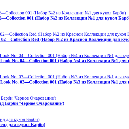
02—Collection 001 (Набор №2 из Коллекции №1 для кукол Барб
. 02—Collection Red (Набор №2 из Красной Коллекции для кук
es Look No. 04—Collection 001 (Набор №4 из Коллекции №1 для
es Look No. 03—Collection 001 (Набор №3 из Коллекции №1 для
ряд Барби 'Черное Очарование')
енд для кукол Барби)