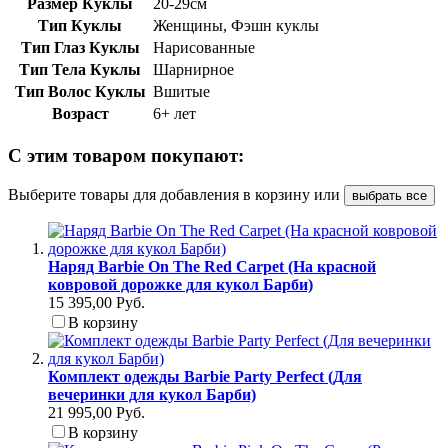
Размер Куклы
20-29см
Тип Куклы
Женщины, Фэшн куклы
Тип Глаз Куклы
Нарисованные
Тип Тела Куклы
Шарнирное
Тип Волос Куклы
Вшитые
Возраст
6+ лет
С этим товаром покупают:
Выберите товары для добавления в корзину или
выбрать все
Наряд Barbie On The Red Carpet (На красной
ковровой дорожке для кукол Барби)
15 395,00 Руб.
В корзину
Комплект одежды Barbie Party Perfect (Для
вечеринки для кукол Барби)
21 995,00 Руб.
В корзину