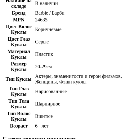
Наличие на
В наличии
складе
Бренд
Barbie / Барби
MPN
24635
Цвет Волос
Коричневые
Куклы
Цвет Глаз
Серые
Куклы
Материал
Пластик
Куклы
Размер
20-29см
Куклы
Актеры, знаменитости и герои фильмов,
Тип Куклы
Женщины, Фэшн куклы
Тип Глаз
Нарисованные
Куклы
Тип Тела
Шарнирное
Куклы
Тип Волос
Вшитые
Куклы
Возраст
6+ лет
С этим товаром покупают: