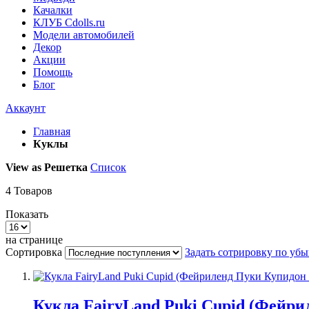
Качалки
КЛУБ Cdolls.ru
Модели автомобилей
Декор
Акции
Помощь
Блог
Аккаунт
Главная
Куклы
View as
Решетка
Список
4
Товаров
Показать
на странице
Сортировка
Задать сотрировку по уб
Кукла FairyLand Puki Cupid (Фейри