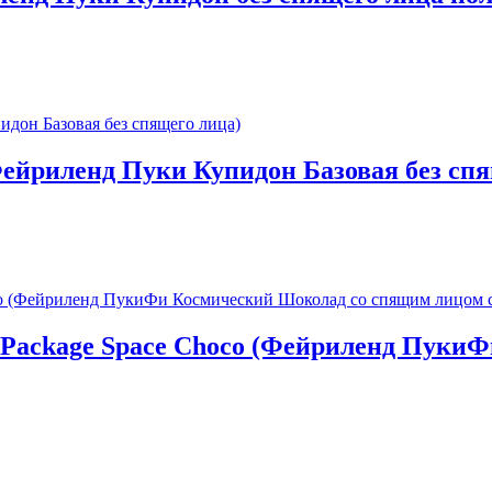
(Фейриленд Пуки Купидон Базовая без сп
ll Package Space Choco (Фейриленд Пук