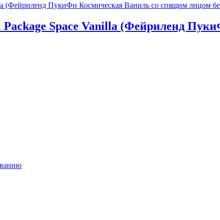
ull Package Space Vanilla (Фейриленд П
ыванию