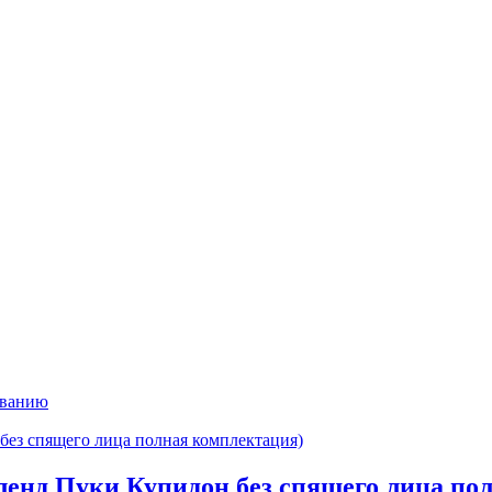
ыванию
ленд Пуки Купидон без спящего лица по