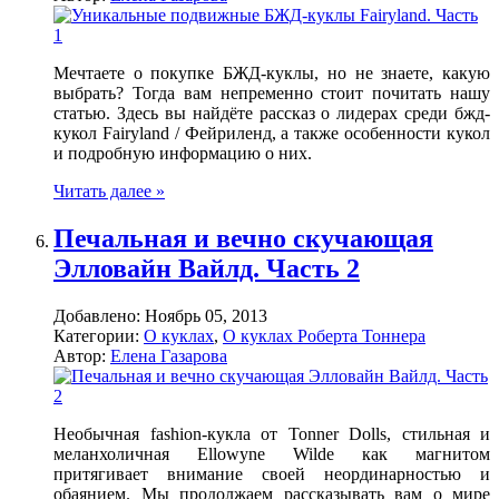
Мечтаете о покупке БЖД-куклы, но не знаете, какую
выбрать? Тогда вам непременно стоит почитать нашу
статью. Здесь вы найдёте рассказ о лидерах среди бжд-
кукол Fairyland / Фейриленд, а также особенности кукол
и подробную информацию о них.
Читать далее »
Печальная и вечно скучающая
Элловайн Вайлд. Часть 2
Добавлено:
Ноябрь 05, 2013
Категории:
О куклах
,
О куклах Роберта Тоннера
Автор:
Елена Газарова
Необычная
fashion
-кукла от Tonner Dolls, стильная и
меланхоличная Ellowyne Wilde как магнитом
притягивает внимание своей неординарностью и
обаянием. Мы продолжаем рассказывать вам о мире