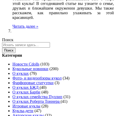
этой куклы! В сегодняшней статье вы узнаете о семье,
друзьях и ближайшем окружении девушки. Мы также
расскажем, как правильно ухаживать за этой
красавицей.
Читать далее »
Поиск
Поиск
Категории
Новости Cdolls
(103)
Кукольные новинки
(200)
О куклах
(79)
Фото- и видеообзоры кукол
(34)
Фарфоровые статуэтки
(3)
О куклах БЖД
(40)
О куклах Барби
(48)
О куклах семейства Пуллип
(31)
О куклах Роберта Тоннера
(41)
Игровые куклы
(28)
Куклы-дети
(47)
Авторские куклы
(32)