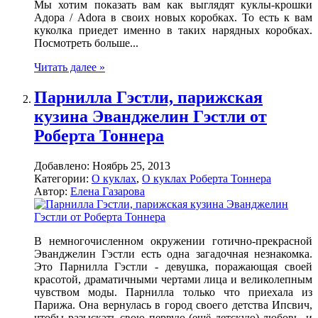
Мы хотим показать вам как выглядят куклы-крошки
Адора / Adora в своих новых коробках. То есть к вам
куколка приедет именно в таких нарядных коробках.
Посмотреть больше...
Читать далее »
Парнилла Гэстли, парижская
кузина Эванджелин Гэстли от
Роберта Тоннера
Добавлено:
Ноябрь 25, 2013
Категории:
О куклах
,
О куклах Роберта Тоннера
Автор:
Елена Газарова
В немногочисленном окружении готично-прекрасной
Эванджелин Гэстли есть одна загадочная незнакомка.
Это Парнилла Гэстли - девушка, поражающая своей
красотой, драматичными чертами лица и великолепным
чувством моды. Парнилла только что приехала из
Парижа. Она вернулась в город своего детства Ипсвич,
чтобы разыскать свою первую (ещё детскую) любовь, и