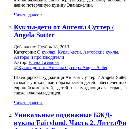
давно потерянную кузину Эванджелин.
Читать далее »
Куклы-дети от Ангелы Суттер /
Angela Sutter
Добавлено:
Ноябрь 18, 2013
Категории:
О куклах
,
Куклы-дети
,
Авторские куклы
,
Авторы и производители
Автор:
Елена Газарова
Швейцарская художница Ангела Суттер / Angela Sutter
создаёт уникальные образы кукол-детей: обеспеченных
европейских детей, детей из нуждающихся стран, а
также кукол-младенцев.
Читать далее »
Уникальные подвижные БЖД-
куклы Fairyland. Часть 2. ЛиттлФи