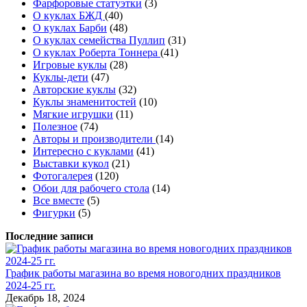
Фарфоровые статуэтки
(3)
О куклах БЖД
(40)
О куклах Барби
(48)
О куклах семейства Пуллип
(31)
О куклах Роберта Тоннера
(41)
Игровые куклы
(28)
Куклы-дети
(47)
Авторские куклы
(32)
Куклы знаменитостей
(10)
Мягкие игрушки
(11)
Полезное
(74)
Авторы и производители
(14)
Интересно с куклами
(41)
Выставки кукол
(21)
Фотогалерея
(120)
Обои для рабочего стола
(14)
Все вместе
(5)
Фигурки
(5)
Последние записи
График работы магазина во время новогодних праздников
2024-25 гг.
Декабрь 18, 2024