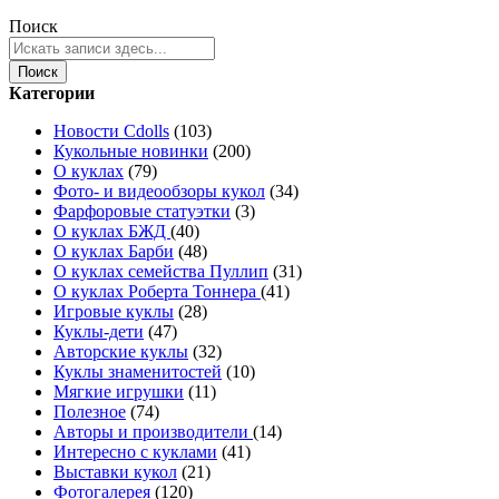
Поиск
Поиск
Категории
Новости Cdolls
(103)
Кукольные новинки
(200)
О куклах
(79)
Фото- и видеообзоры кукол
(34)
Фарфоровые статуэтки
(3)
О куклах БЖД
(40)
О куклах Барби
(48)
О куклах семейства Пуллип
(31)
О куклах Роберта Тоннера
(41)
Игровые куклы
(28)
Куклы-дети
(47)
Авторские куклы
(32)
Куклы знаменитостей
(10)
Мягкие игрушки
(11)
Полезное
(74)
Авторы и производители
(14)
Интересно с куклами
(41)
Выставки кукол
(21)
Фотогалерея
(120)