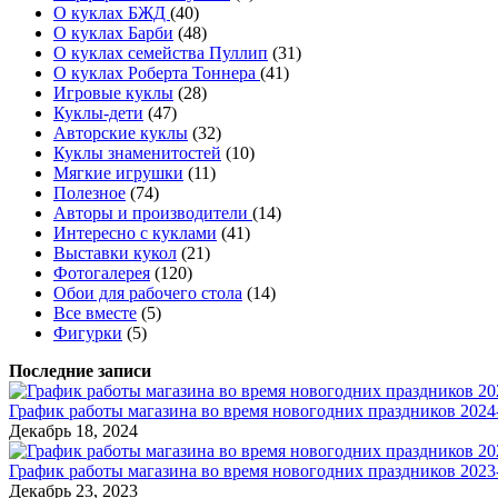
О куклах БЖД
(40)
О куклах Барби
(48)
О куклах семейства Пуллип
(31)
О куклах Роберта Тоннера
(41)
Игровые куклы
(28)
Куклы-дети
(47)
Авторские куклы
(32)
Куклы знаменитостей
(10)
Мягкие игрушки
(11)
Полезное
(74)
Авторы и производители
(14)
Интересно с куклами
(41)
Выставки кукол
(21)
Фотогалерея
(120)
Обои для рабочего стола
(14)
Все вместе
(5)
Фигурки
(5)
Последние записи
График работы магазина во время новогодних праздников 2024-
Декабрь 18, 2024
График работы магазина во время новогодних праздников 2023-
Декабрь 23, 2023