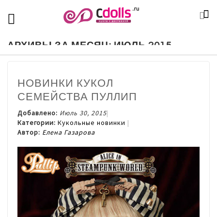
SKIP
К
TOGGLE NAV
П
TO
CONTENT
АРХИВЫ ЗА МЕСЯЦ: ИЮЛЬ 2015
НОВИНКИ КУКОЛ
СЕМЕЙСТВА ПУЛЛИП
Добавлено:
Июль 30, 2015
Категории:
Кукольные новинки
Автор:
Елена Газарова