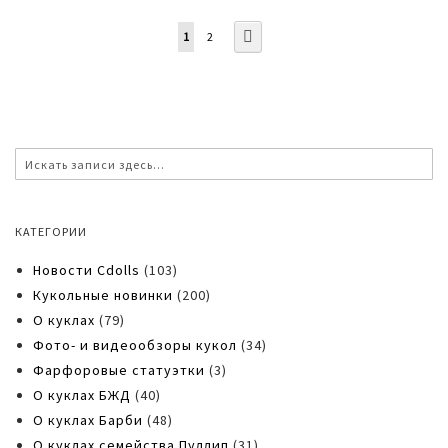
Страница
Вы
Страница
Страница
Дальше
1
2
читаете
страницу
По
Поиск
КАТЕГОРИИ
Новости Cdolls
(103)
Кукольные новинки
(200)
О куклах
(79)
Фото- и видеообзоры кукол
(34)
Фарфоровые статуэтки
(3)
О куклах БЖД
(40)
О куклах Барби
(48)
О куклах семейства Пуллип
(31)