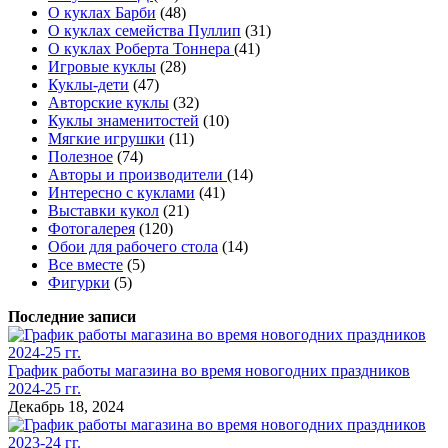
О куклах Барби
(48)
О куклах семейства Пуллип
(31)
О куклах Роберта Тоннера
(41)
Игровые куклы
(28)
Куклы-дети
(47)
Авторские куклы
(32)
Куклы знаменитостей
(10)
Мягкие игрушки
(11)
Полезное
(74)
Авторы и производители
(14)
Интересно с куклами
(41)
Выставки кукол
(21)
Фотогалерея
(120)
Обои для рабочего стола
(14)
Все вместе
(5)
Фигурки
(5)
Последние записи
График работы магазина во время новогодних праздников
2024-25 гг.
Декабрь 18, 2024