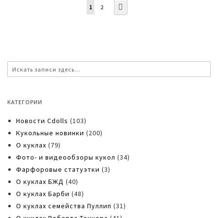
Страница
Вы
Страница
Страница
Дальше
1
2
читаете
страницу
По
Поиск
КАТЕГОРИИ
Новости Cdolls
(103)
Кукольные новинки
(200)
О куклах
(79)
Фото- и видеообзоры кукол
(34)
Фарфоровые статуэтки
(3)
О куклах БЖД
(40)
О куклах Барби
(48)
О куклах семейства Пуллип
(31)