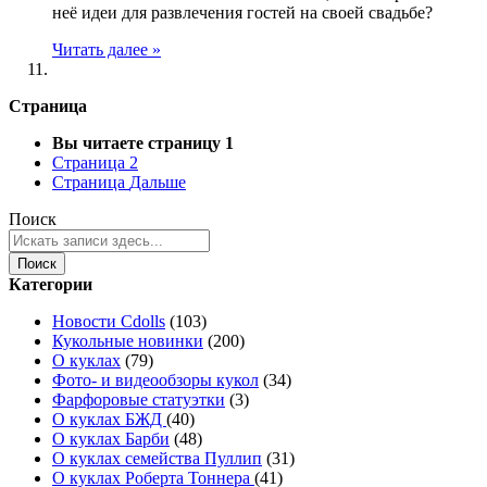
неё идеи для развлечения гостей на своей свадьбе?
Читать далее »
Страница
Вы читаете страницу
1
Страница
2
Страница
Дальше
Поиск
Поиск
Категории
Новости Cdolls
(103)
Кукольные новинки
(200)
О куклах
(79)
Фото- и видеообзоры кукол
(34)
Фарфоровые статуэтки
(3)
О куклах БЖД
(40)
О куклах Барби
(48)
О куклах семейства Пуллип
(31)
О куклах Роберта Тоннера
(41)